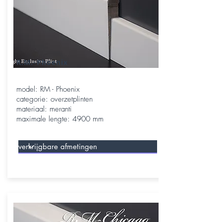
R.M.-Phoenix
model: RM - Phoenix
categorie: overzetplinten
materiaal: meranti
maximale lengte: 4900 mm