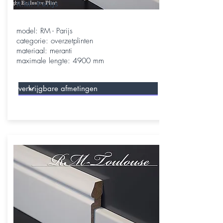
R.M.-Parijs
model: RM - Parijs
categorie: overzetplinten
materiaal: meranti
maximale lengte: 4900 mm