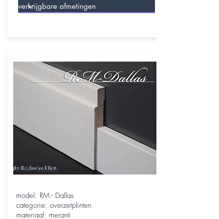
R.M.-Dallas
model: RM - Dallas
categorie: overzetplinten
materiaal: meranti