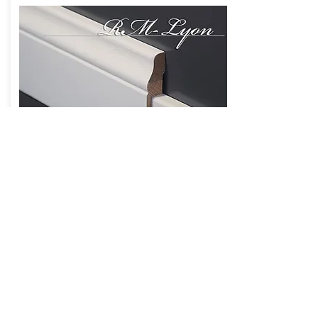
R.M.-Lyon
model: RM - Lyon
categorie: overzetplinten
materiaal: meranti
maximale lengte: 4900 mm