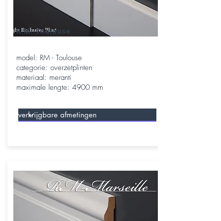
R.M.-Toulouse
model: RM - Toulouse
categorie: overzetplinten
materiaal: meranti
maximale lengte: 4900 mm