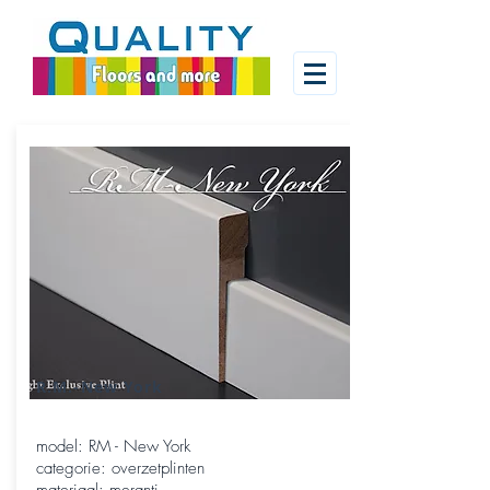
R.M.-New York
model: RM - New York
categorie: overzetplinten