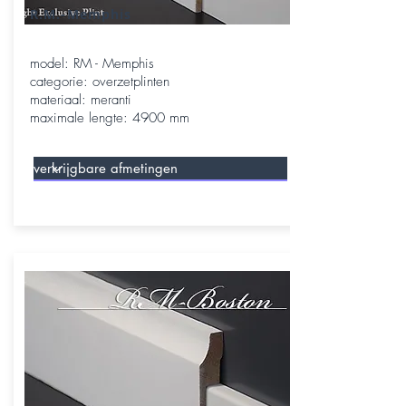
R.M.-Memphis
model: RM - Memphis
categorie: overzetplinten
materiaal: meranti
maximale lengte: 4900 mm