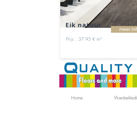
Eik natuur
meer in
Prijs : 37.95 € m²
Home
Vloerbekled