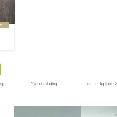
fo
ing
Wandbekleding
Interieur - Tapijten - 